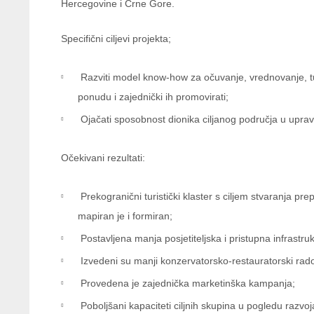
Hercegovine i Crne Gore.
Specifični ciljevi projekta;
Razviti model know-how za očuvanje, vrednovanje, tumač
ponudu i zajednički ih promovirati;
Ojačati sposobnost dionika ciljanog područja u uprav
Očekivani rezultati:
Prekogranični turistički klaster s ciljem stvaranja p
mapiran je i formiran;
Postavljena manja posjetiteljska i pristupna infrastruk
Izvedeni su manji konzervatorsko-restauratorski rad
Provedena je zajednička marketinška kampanja;
Poboljšani kapaciteti ciljnih skupina u pogledu razvoj