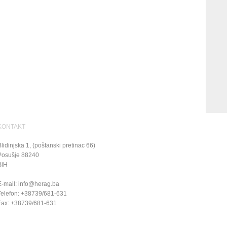
KONTAKT
Blidinjska 1, (poštanski pretinac 66)
Posušje
88240
BiH
E-mail:
info@herag.ba
Telefon: +38739/681-631
Fax: +38739/681-631