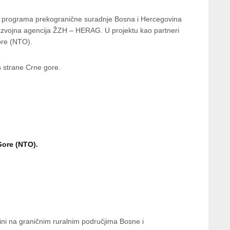
IPA programa prekogranične suradnje Bosna i Hercegovina
 Razvojna agencija ŽZH – HERAG. U projektu kao partneri
Gore (NTO).
 s strane Crne gore.
Gore (NTO).
aštini na graničnim ruralnim područjima Bosne i