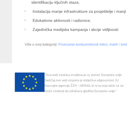
identifikaciju ključnih staza;
Instalacija manje infrastrukture za posjetitelje i manji
Edukativne aktivnosti i radionice;
Zajednička medijska kampanja i akcije vidljivosti.
Više u ovoj kategoriji:
Povećanje konkurentnosti mikro, malih i sre
“Ova web stranica izrađena je uz pomoć Europske unije.
Sadržaj ove web stranice je isključiva odgovornost JU
Razvojne agencije ŽZH - HERAG te ni na koji način se ne
može smatrati da odražava gledišta Europske unije.”