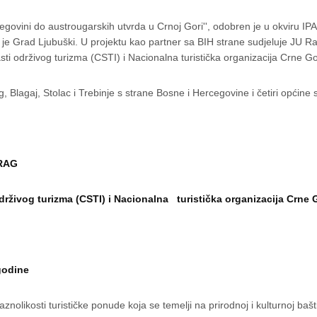
govini do austrougarskih utvrda u Crnoj Gori'', odobren je u okviru 
) je Grad Ljubuški. U projektu kao partner sa BIH strane sudjeluje JU
lasti održivog turizma (CSTI) i Nacionalna turistička organizacija Crne 
g, Blagaj, Stolac i Trebinje s strane Bosne i Hercegovine i četiri općine
ERAG
 održivog turizma (CSTI) i Nacionalna turistička organizacija Crne 
godine
i raznolikosti turističke ponude koja se temelji na prirodnoj i kulturnoj b