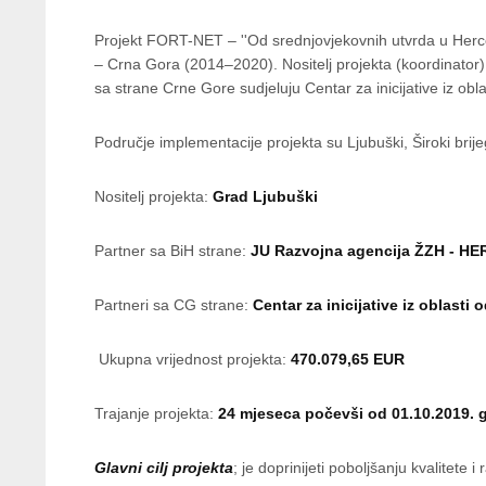
Projekt FORT-NET – ''Od srednjovjekovnih utvrda u Herce
– Crna Gora (2014–2020). Nositelj projekta (koordinator
sa strane Crne Gore sudjeluju Centar za inicijative iz ob
Područje implementacije projekta su Ljubuški, Široki brije
Nositelj projekta:
Grad Ljubuški
Partner sa BiH strane:
JU Razvojna agencija ŽZH - H
Partneri sa CG strane:
Centar za inicijative iz oblasti
Ukupna vrijednost projekta:
470.079,65 EUR
Trajanje projekta:
24 mjeseca počevši od 01.10.2019. 
Glavni cilj projekta
; je doprinijeti poboljšanju kvalitete 