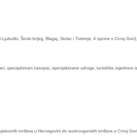
Ljubuški, Široki brijeg, Blagaj, Stolac i Trebinje; 4 općine u Crnoj Gori)
eri, specijalizirani časopisi, specijalizirane udruge, turističke zajednice 
jekovnih tvrđava u Hercegovini do austrougarskih tvrđava u Crnoj Gori“