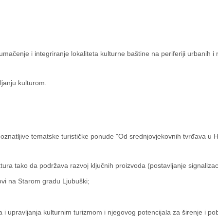
enje i integriranje lokaliteta kulturne baštine na periferiji urbanih i 
ljanju kulturom.
repoznatljive tematske turističke ponude "Od srednjovjekovnih tvrđava u
tura tako da podržava razvoj ključnih proizvoda (postavljanje signalizacij
ovi na Starom gradu Ljubuški;
a i upravljanja kulturnim turizmom i njegovog potencijala za širenje i p