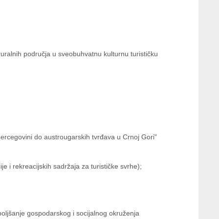
ruralnih područja u sveobuhvatnu kulturnu turističku
 Hercegovini do austrougarskih tvrđava u Crnoj Gori"
e i rekreacijskih sadržaja za turističke svrhe);
oboljšanje gospodarskog i socijalnog okruženja