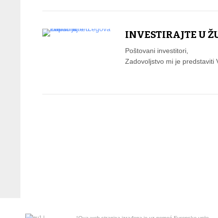
INVESTIRAJTE U 
Poštovani investitori,
Zadovoljstvo mi je predstavit
“Ova web stranica izrađena je uz pomoć Europske unije.