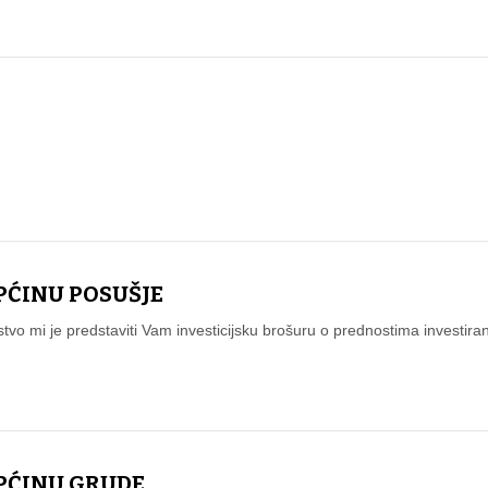
PĆINU POSUŠJE
jstvo mi je predstaviti Vam investicijsku brošuru o prednostima investir
OPĆINU GRUDE