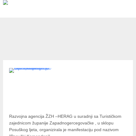
Novosti
ODRŽANA PRAKTIČNA
RADIONICA PROJEKTA "KAMEN"
NA MANIFESTACIJI "POSUŠKI
KAMENDANI"
Razvojna agencija ŽZH –HERAG u suradnji sa Turističkom
zajednicom županije Zapadnogercegovačke , u sklopu
Posuškog ljeta, organizirala je manifestaciju pod nazivom