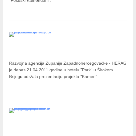
"Posuški Kamendani“.
ODRŽANA PREZENTACIJA
PROJEKTA "KAMEN"
Razvojna agencija Županije Zapadnohercegovačke - HERAG
je danas 21.04.2011.godine u hotelu "Park" u Širokom
Brijegu održala prezentaciju projekta "Kamen".
PROJEKT "STONE/KAMEN"
PREZENTIRAN NA SVEČANOJ